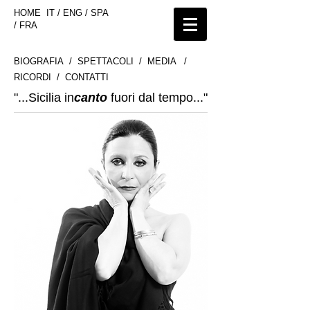
HOME IT
/
ENG
/
SPA
/
FRA
BIOGRAFIA
/
SPETTACOLI
/
MEDIA
/
RICORDI
/
CONTATTI
"...Sicilia in
canto
fuori dal tempo..."